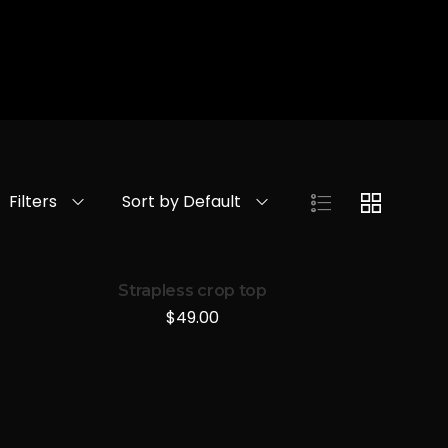
O
Filters
Sort by Default
Strapless crop top
$
49.00