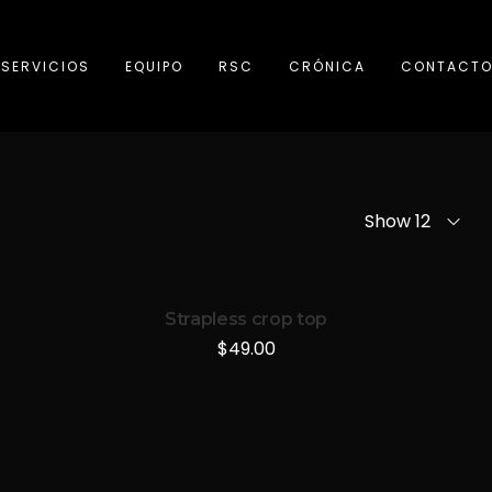
SERVICIOS
EQUIPO
RSC
CRÓNICA
CONTACT
Show 12
Strapless crop top
$
49.00