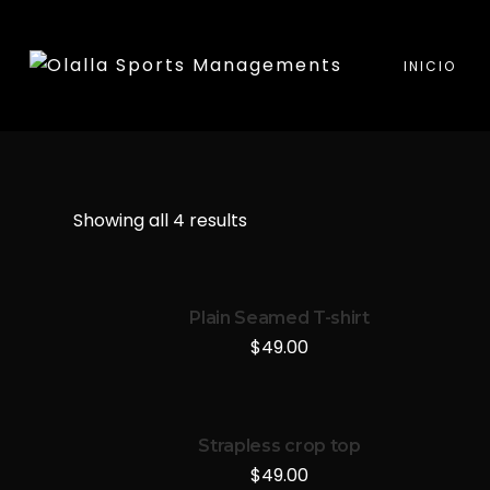
INICIO
Showing all 4 results
Plain Seamed T-shirt
$
49.00
Strapless crop top
$
49.00